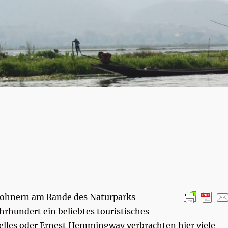
nwohnern am Rande des Naturparks
hrhundert ein beliebtes touristisches
Welles oder Ernest Hemmingway verbrachten hier viele