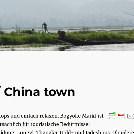
 China town
hops und einfach relaxen. Bogyoke Markt ist
ächlich für touristische Bedürfnisse:
dung, Longyi, Thanaka, Gold- und Jadeshops, Ölmalere