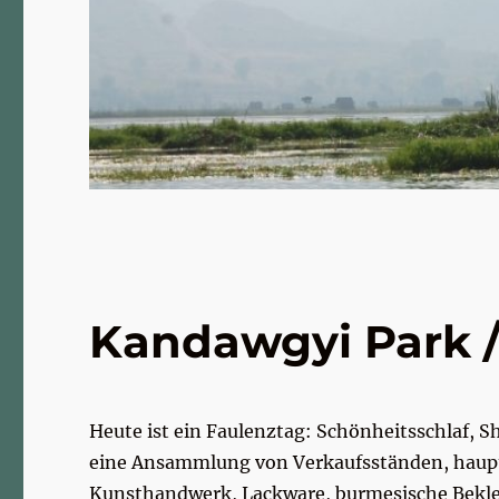
Kandawgyi Park /
Heute ist ein Faulenztag: Schönheitsschlaf, S
eine Ansammlung von Verkaufsständen, haupts
Kunsthandwerk, Lackware, burmesische Beklei